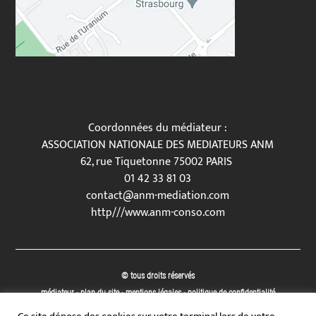
Coordonnées du médiateur :
ASSOCIATION NATIONALE DES MEDIATEURS ANM
62, rue Tiquetonne 75002 PARIS
01 42 33 81 03
contact@anm-mediation.com
http///
www.anm-conso.com
© tous droits réservés
médiateur
-
plan du site
-
mentions légales
-
politique de confidentialité
Site propulsé par