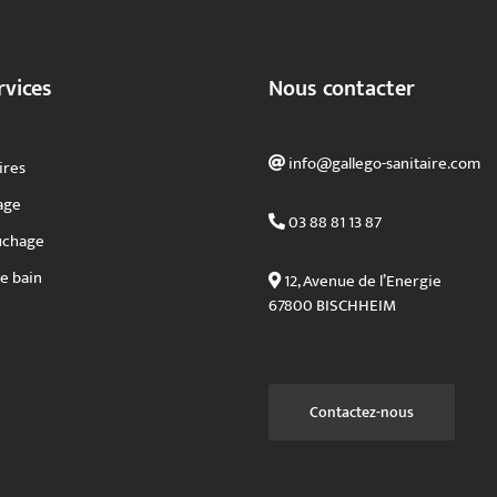
rvices
Nous contacter
info@gallego-sanitaire.com
ires
age
03 88 81 13 87
uchage
de bain
12, Avenue de l’Energie
67800 BISCHHEIM
Contactez-nous